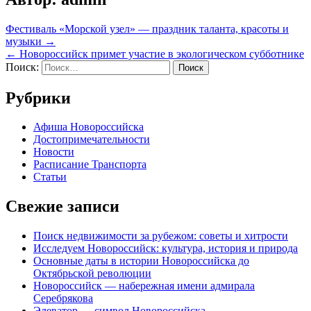
Навигация
Фестиваль «Морской узел» — праздник таланта, красоты и
музыки →
по
← Новороссийск примет участие в экологическом субботнике
записям
Поиск:
Рубрики
Афиша Новороссийска
Достопримечательности
Новости
Расписание Транспорта
Статьи
Свежие записи
Поиск недвижимости за рубежом: советы и хитрости
Исследуем Новороссийск: культура, история и природа
Основные даты в истории Новороссийска до
Октябрьской революции
Новороссийск — набережная имени адмирала
Серебрякова
Элеватор — символ Новороссийска